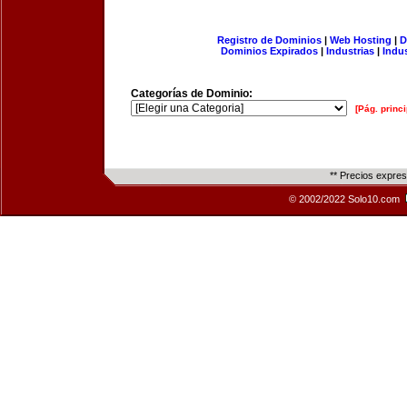
Registro de Dominios
|
Web Hosting
|
D
Dominios Expirados
|
Industrias
|
Indu
Categorías de Dominio:
[Pág. princi
** Precios expre
© 2002/2022 Solo10.com