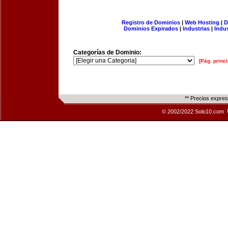
Registro de Dominios
|
Web Hosting
|
D
Dominios Expirados
|
Industrias
|
Indu
Categorías de Dominio:
[Pág. princi
** Precios expre
© 2002/2022 Solo10.com