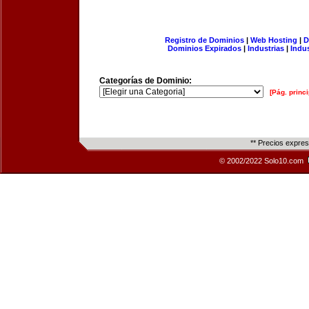
Registro de Dominios
|
Web Hosting
|
D
Dominios Expirados
|
Industrias
|
Indu
Categorías de Dominio:
[Pág. princi
** Precios expre
© 2002/2022 Solo10.com