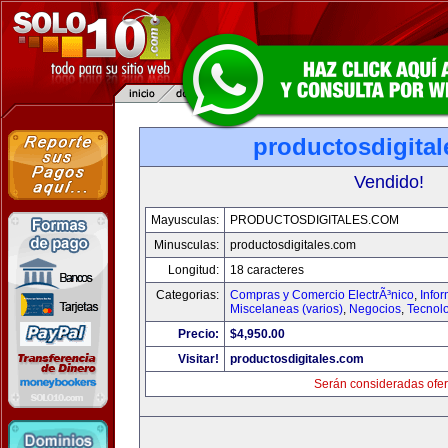
productosdigita
Vendido!
Mayusculas:
PRODUCTOSDIGITALES.COM
Minusculas:
productosdigitales.com
Longitud:
18 caracteres
Categorias:
Compras y Comercio ElectrÃ³nico
,
Info
Miscelaneas (varios)
,
Negocios
,
Tecnol
Precio:
$4,950.00
Visitar!
productosdigitales.com
Serán consideradas ofer