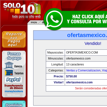
ofertasmexico
Vendido!
Mayusculas:
OFERTASMEXICO.COM
Minusculas:
ofertasmexico.com
Longitud:
13 caracteres
Categorias:
Ventas y Comercializacion
,
Via
Precio:
$750.00
Visitar!
ofertasmexico.com
Serán consideradas ofer