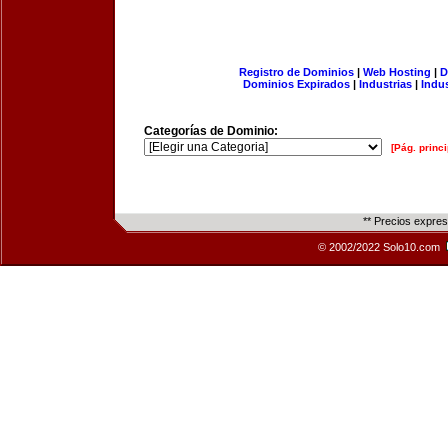
Registro de Dominios
|
Web Hosting
|
D
Dominios Expirados
|
Industrias
|
Indu
Categorías de Dominio:
[Pág. princi
** Precios expre
© 2002/2022 Solo10.com