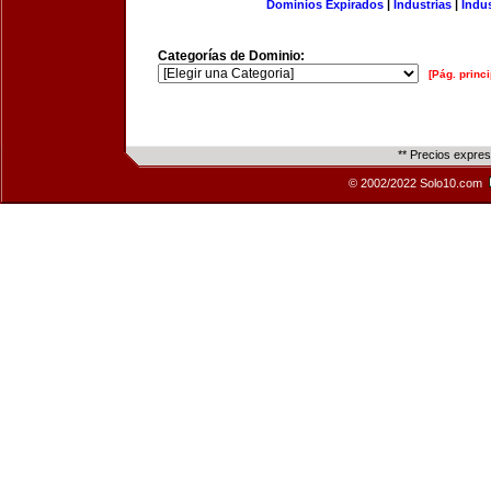
Dominios Expirados
|
Industrias
|
Indu
Categorías de Dominio:
[Pág. princi
** Precios expre
© 2002/2022 Solo10.com