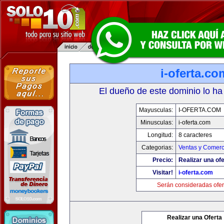
i-oferta.co
El dueño de este dominio lo ha
Mayusculas:
I-OFERTA.COM
Minusculas:
i-oferta.com
Longitud:
8 caracteres
Categorias:
Ventas y Comerc
Precio:
Realizar una ofe
Visitar!
i-oferta.com
Serán consideradas ofer
Realizar una Oferta