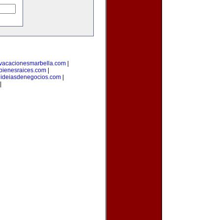
vacacionesmarbella.com
|
bienesraices.com
|
|
ideiasdenegocios.com
|
|