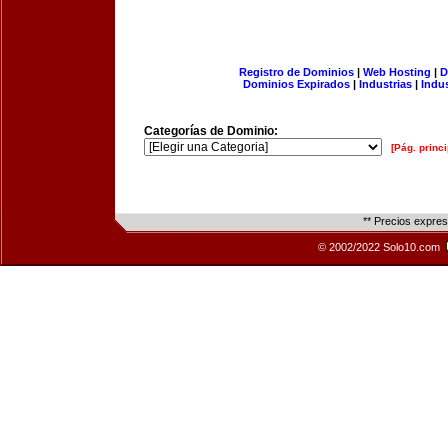
Registro de Dominios
|
Web Hosting
|
D
Dominios Expirados
|
Industrias
|
Indu
Categorías de Dominio:
[Pág. princi
** Precios expre
© 2002/2022 Solo10.com