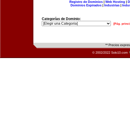
Registro de Dominios
|
Web Hosting
|
D
Dominios Expirados
|
Industrias
|
Indu
Categorías de Dominio:
[Pág. princi
** Precios expre
© 2002/2022 Solo10.com