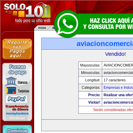
aviacioncomerci
Vendido!
Mayusculas:
AVIACIONCOMER
Minusculas:
aviacioncomercia
Longitud:
17 caracteres
Categorias:
Empresas e Indust
Precio:
Realizar una ofer
Visitar!
aviacioncomerci
Serán consideradas ofer