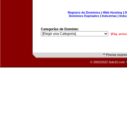
Registro de Dominios
|
Web Hosting
|
D
Dominios Expirados
|
Industrias
|
Indu
Categorías de Dominio:
[Pág. princi
** Precios expre
© 2002/2022 Solo10.com