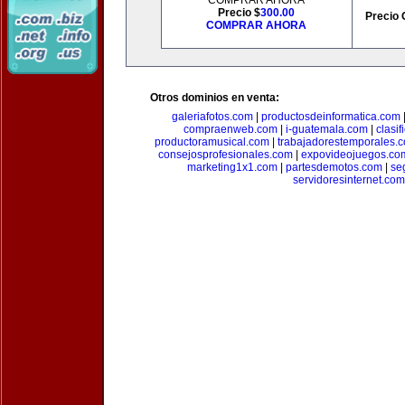
COMPRAR AHORA
Precio $
300.00
Precio 
COMPRAR AHORA
Otros dominios en venta:
galeriafotos.com
|
productosdeinformatica.com
compraenweb.com
|
i-guatemala.com
|
clasi
productoramusical.com
|
trabajadorestemporales.
consejosprofesionales.com
|
expovideojuegos.co
marketing1x1.com
|
partesdemotos.com
|
se
servidoresinternet.com