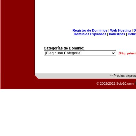
Registro de Dominios
|
Web Hosting
|
D
Dominios Expirados
|
Industrias
|
Indu
Categorías de Dominio:
[Pág. princi
** Precios expre
© 2002/2022 Solo10.com