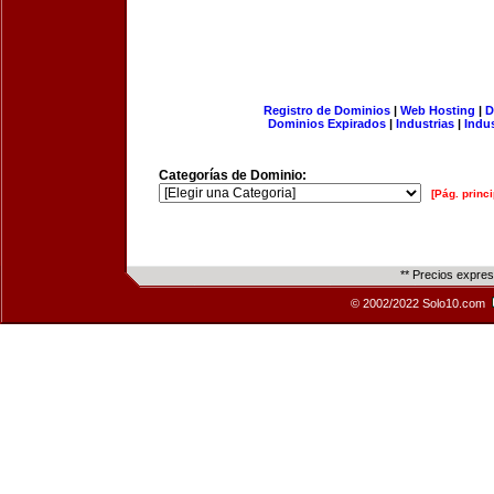
Registro de Dominios
|
Web Hosting
|
D
Dominios Expirados
|
Industrias
|
Indu
Categorías de Dominio:
[Pág. princi
** Precios expre
© 2002/2022 Solo10.com