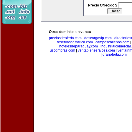
Precio Ofrecido $
Otros dominios en venta:
preciosdeoferta.com
|
descargavip.com
|
directorio
reservascostarica.com
|
camposchilenos.com
|
hotelesdeparaguay.com
|
industrialcomercial
uscompras.com
|
ventabienesraices.com
|
ventain
|
granoferta.com
|