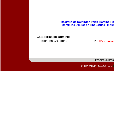
Registro de Dominios
|
Web Hosting
|
D
Dominios Expirados
|
Industrias
|
Indu
Categorías de Dominio:
[Pág. princi
** Precios expre
© 2002/2022 Solo10.com