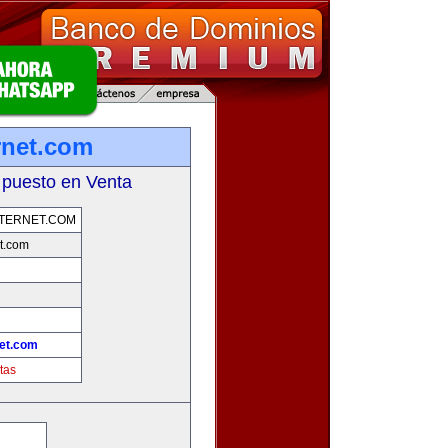
rnet.com
 puesto en Venta
TERNET.COM
t.com
et.com
tas