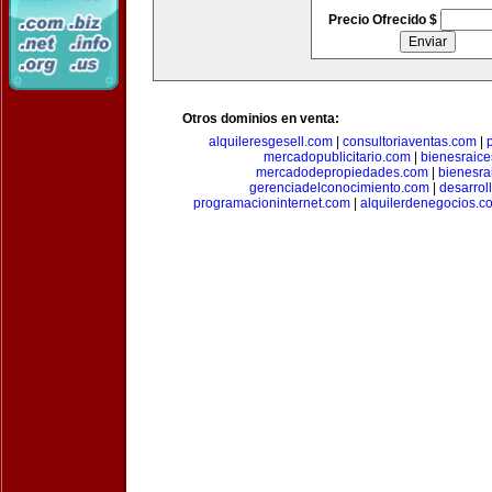
Precio Ofrecido $
Otros dominios en venta:
alquileresgesell.com
|
consultoriaventas.com
|
mercadopublicitario.com
|
bienesraice
mercadodepropiedades.com
|
bienesra
gerenciadelconocimiento.com
|
desarrol
programacioninternet.com
|
alquilerdenegocios.c