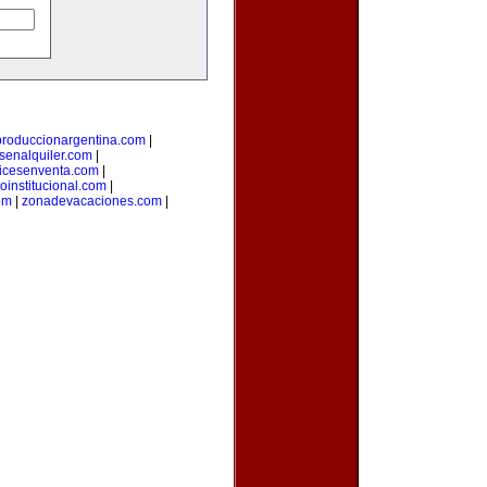
produccionargentina.com
|
senalquiler.com
|
icesenventa.com
|
loinstitucional.com
|
om
|
zonadevacaciones.com
|