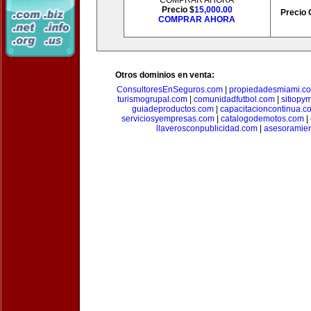
COMPRAR AHORA
Precio $
15,000.00
Precio 
COMPRAR AHORA
Otros dominios en venta:
ConsultoresEnSeguros.com
|
propiedadesmiami.c
turismogrupal.com
|
comunidadfutbol.com
|
sitiopy
guiadeproductos.com
|
capacitacioncontinua.c
serviciosyempresas.com
|
catalogodemotos.com
|
llaverosconpublicidad.com
|
asesoramie