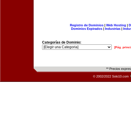
Registro de Dominios
|
Web Hosting
|
D
Dominios Expirados
|
Industrias
|
Indu
Categorías de Dominio:
[Pág. princi
** Precios expre
© 2002/2022 Solo10.com