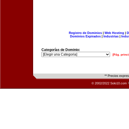
Registro de Dominios
|
Web Hosting
|
D
Dominios Expirados
|
Industrias
|
Indu
Categorías de Dominio:
[Pág. princi
** Precios expre
© 2002/2022 Solo10.com