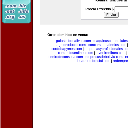
Realizar una Oferta
Precio Ofrecido $
Otros dominios en venta:
guiasinformativas.com
|
maquinascomerciales
agroproductor.com
|
concursodetalentos.com
cordobapymes.com
|
empresasyprofesionales.c
comerciosenlinea.com
|
invertirenlinea.com
|
centrodeconsulta.com
|
empresasdebolivia.com
|
e
desarrolloforestal.com
|
redempre