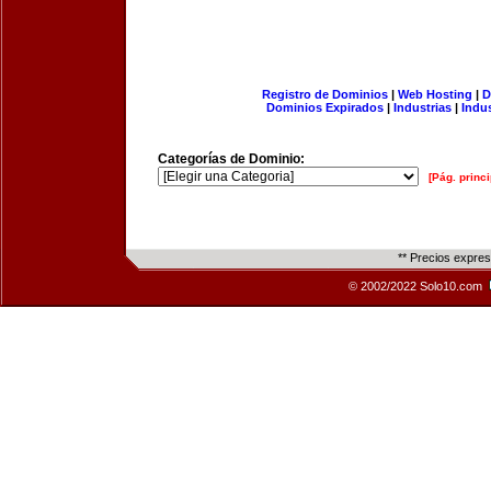
Registro de Dominios
|
Web Hosting
|
D
Dominios Expirados
|
Industrias
|
Indu
Categorías de Dominio:
[Pág. princi
** Precios expre
© 2002/2022 Solo10.com