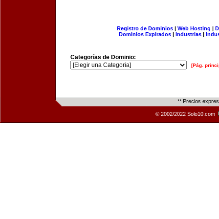
Registro de Dominios
|
Web Hosting
|
D
Dominios Expirados
|
Industrias
|
Indu
Categorías de Dominio:
[Pág. princi
** Precios expre
© 2002/2022 Solo10.com