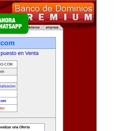
.com
 puesto en Venta
AS.COM
com
ializacion
.com
tas
ealizar una Oferta