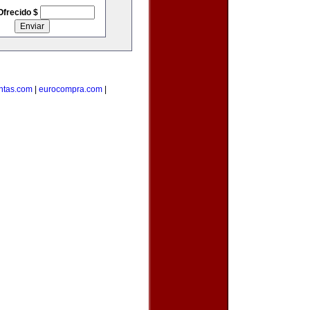
Ofrecido $
ntas.com
|
eurocompra.com
|