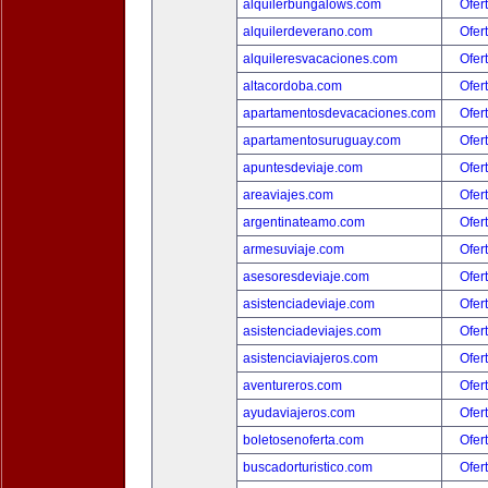
alquilerbungalows.com
Ofer
alquilerdeverano.com
Ofer
alquileresvacaciones.com
Ofer
altacordoba.com
Ofer
apartamentosdevacaciones.com
Ofer
apartamentosuruguay.com
Ofer
apuntesdeviaje.com
Ofer
areaviajes.com
Ofer
argentinateamo.com
Ofer
armesuviaje.com
Ofer
asesoresdeviaje.com
Ofer
asistenciadeviaje.com
Ofer
asistenciadeviajes.com
Ofer
asistenciaviajeros.com
Ofer
aventureros.com
Ofer
ayudaviajeros.com
Ofer
boletosenoferta.com
Ofer
buscadorturistico.com
Ofer