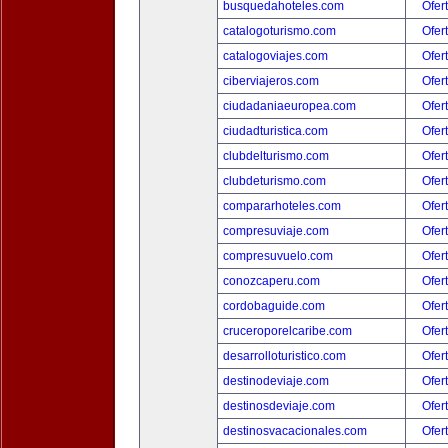
busquedahoteles.com
Ofer
catalogoturismo.com
Ofer
catalogoviajes.com
Ofer
ciberviajeros.com
Ofer
ciudadaniaeuropea.com
Ofer
ciudadturistica.com
Ofer
clubdelturismo.com
Ofer
clubdeturismo.com
Ofer
compararhoteles.com
Ofer
compresuviaje.com
Ofer
compresuvuelo.com
Ofer
conozcaperu.com
Ofer
cordobaguide.com
Ofer
cruceroporelcaribe.com
Ofer
desarrolloturistico.com
Ofer
destinodeviaje.com
Ofer
destinosdeviaje.com
Ofer
destinosvacacionales.com
Ofer