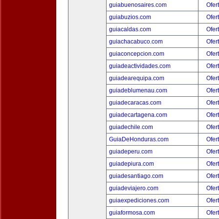
guiabuenosaires.com
Ofer
guiabuzios.com
Ofer
guiacaldas.com
Ofer
guiachacabuco.com
Ofer
guiaconcepcion.com
Ofer
guiadeactividades.com
Ofer
guiadearequipa.com
Ofer
guiadeblumenau.com
Ofer
guiadecaracas.com
Ofer
guiadecartagena.com
Ofer
guiadechile.com
Ofer
GuiaDeHonduras.com
Ofer
guiadeperu.com
Ofer
guiadepiura.com
Ofer
guiadesantiago.com
Ofer
guiadeviajero.com
Ofer
guiaexpediciones.com
Ofer
guiaformosa.com
Ofer