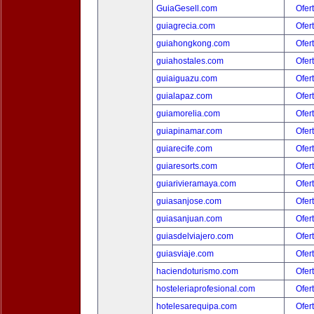
GuiaGesell.com
Ofer
guiagrecia.com
Ofer
guiahongkong.com
Ofer
guiahostales.com
Ofer
guiaiguazu.com
Ofer
guialapaz.com
Ofer
guiamorelia.com
Ofer
guiapinamar.com
Ofer
guiarecife.com
Ofer
guiaresorts.com
Ofer
guiarivieramaya.com
Ofer
guiasanjose.com
Ofer
guiasanjuan.com
Ofer
guiasdelviajero.com
Ofer
guiasviaje.com
Ofer
haciendoturismo.com
Ofer
hosteleriaprofesional.com
Ofer
hotelesarequipa.com
Ofer