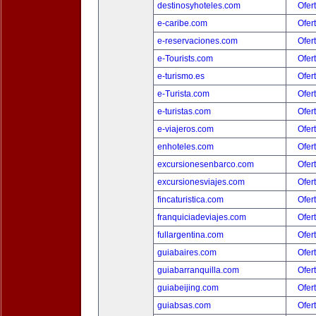
destinosyhoteles.com
Ofer
e-caribe.com
Ofer
e-reservaciones.com
Ofer
e-Tourists.com
Ofer
e-turismo.es
Ofer
e-Turista.com
Ofer
e-turistas.com
Ofer
e-viajeros.com
Ofer
enhoteles.com
Ofer
excursionesenbarco.com
Ofer
excursionesviajes.com
Ofer
fincaturistica.com
Ofer
franquiciadeviajes.com
Ofer
fullargentina.com
Ofer
guiabaires.com
Ofer
guiabarranquilla.com
Ofer
guiabeijing.com
Ofer
guiabsas.com
Ofer