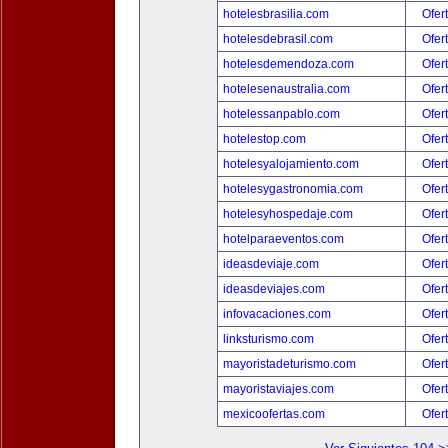
hotelesbrasilia.com
Ofer
hotelesdebrasil.com
Ofer
hotelesdemendoza.com
Ofer
hotelesenaustralia.com
Ofer
hotelessanpablo.com
Ofer
hotelestop.com
Ofer
hotelesyalojamiento.com
Ofer
hotelesygastronomia.com
Ofer
hotelesyhospedaje.com
Ofer
hotelparaeventos.com
Ofer
ideasdeviaje.com
Ofer
ideasdeviajes.com
Ofer
infovacaciones.com
Ofer
linksturismo.com
Ofer
mayoristadeturismo.com
Ofer
mayoristaviajes.com
Ofer
mexicoofertas.com
Ofer