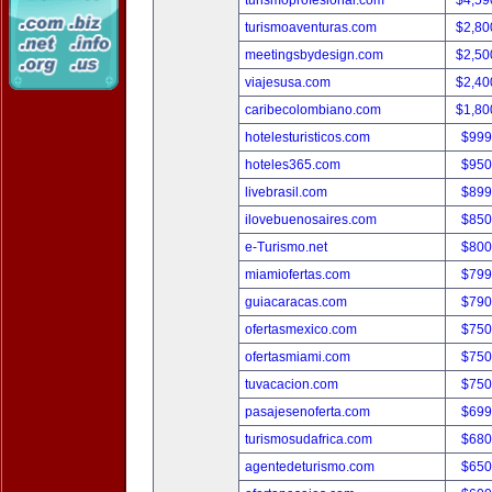
turismoprofesional.com
$4,59
turismoaventuras.com
$2,80
meetingsbydesign.com
$2,50
viajesusa.com
$2,40
caribecolombiano.com
$1,80
hotelesturisticos.com
$999
hoteles365.com
$950
livebrasil.com
$899
ilovebuenosaires.com
$850
e-Turismo.net
$800
miamiofertas.com
$799
guiacaracas.com
$790
ofertasmexico.com
$750
ofertasmiami.com
$750
tuvacacion.com
$750
pasajesenoferta.com
$699
turismosudafrica.com
$680
agentedeturismo.com
$650