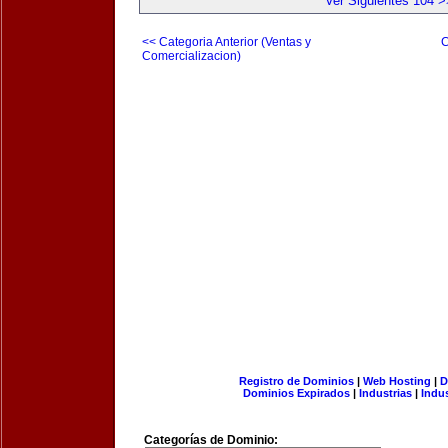
Ver Siguientes 104 >
<< Categoria Anterior (Ventas y
C
Comercializacion)
Registro de Dominios
|
Web Hosting
|
D
Dominios Expirados
|
Industrias
|
Indu
Categorías de Dominio: