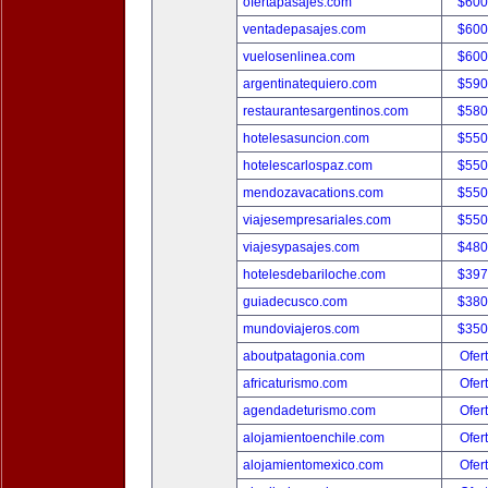
ofertapasajes.com
$600
ventadepasajes.com
$600
vuelosenlinea.com
$600
argentinatequiero.com
$590
restaurantesargentinos.com
$580
hotelesasuncion.com
$550
hotelescarlospaz.com
$550
mendozavacations.com
$550
viajesempresariales.com
$550
viajesypasajes.com
$480
hotelesdebariloche.com
$397
guiadecusco.com
$380
mundoviajeros.com
$350
aboutpatagonia.com
Ofer
africaturismo.com
Ofer
agendadeturismo.com
Ofer
alojamientoenchile.com
Ofer
alojamientomexico.com
Ofer