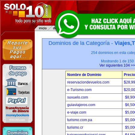
Dominios de la Categoría -
Viajes,
254 dominios en esta categ
Mostrando 1 de 150
Ver siguientes 104 >>
Nombre de Dominio
Precio
reservaciondevuelos.com
$28,9
e-Turismo.com
$20,0
suvuelo.com
$8,90
guiaviajeros.com
$6,50
e-viaje.com
$5,00
turismo.com.pa
$5,00
turismo.cr
$5,00