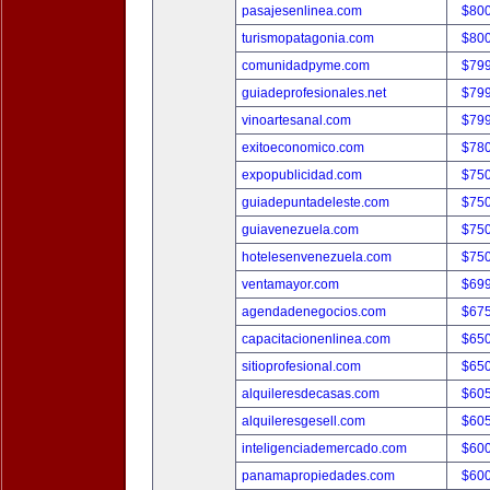
pasajesenlinea.com
$80
turismopatagonia.com
$80
comunidadpyme.com
$79
guiadeprofesionales.net
$79
vinoartesanal.com
$79
exitoeconomico.com
$78
expopublicidad.com
$75
guiadepuntadeleste.com
$75
guiavenezuela.com
$75
hotelesenvenezuela.com
$75
ventamayor.com
$69
agendadenegocios.com
$67
capacitacionenlinea.com
$65
sitioprofesional.com
$65
alquileresdecasas.com
$60
alquileresgesell.com
$60
inteligenciademercado.com
$60
panamapropiedades.com
$60