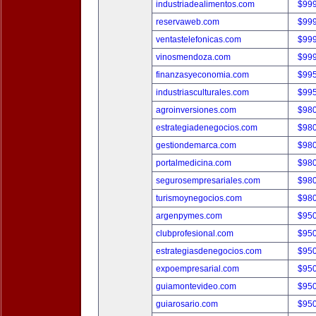
industriadealimentos.com
$99
reservaweb.com
$99
ventastelefonicas.com
$99
vinosmendoza.com
$99
finanzasyeconomia.com
$99
industriasculturales.com
$99
agroinversiones.com
$98
estrategiadenegocios.com
$98
gestiondemarca.com
$98
portalmedicina.com
$98
segurosempresariales.com
$98
turismoynegocios.com
$98
argenpymes.com
$95
clubprofesional.com
$95
estrategiasdenegocios.com
$95
expoempresarial.com
$95
guiamontevideo.com
$95
guiarosario.com
$95