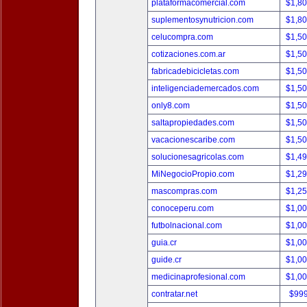
plataformacomercial.com
$1,8
suplementosynutricion.com
$1,8
celucompra.com
$1,5
cotizaciones.com.ar
$1,5
fabricadebicicletas.com
$1,5
inteligenciademercados.com
$1,5
only8.com
$1,5
saltapropiedades.com
$1,5
vacacionescaribe.com
$1,5
solucionesagricolas.com
$1,4
MiNegocioPropio.com
$1,2
mascompras.com
$1,2
conoceperu.com
$1,0
futbolnacional.com
$1,0
guia.cr
$1,0
guide.cr
$1,0
medicinaprofesional.com
$1,0
contratar.net
$99