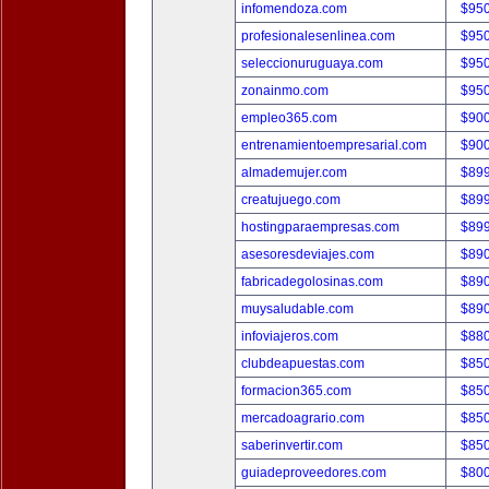
infomendoza.com
$95
profesionalesenlinea.com
$95
seleccionuruguaya.com
$95
zonainmo.com
$95
empleo365.com
$90
entrenamientoempresarial.com
$90
almademujer.com
$89
creatujuego.com
$89
hostingparaempresas.com
$89
asesoresdeviajes.com
$89
fabricadegolosinas.com
$89
muysaludable.com
$89
infoviajeros.com
$88
clubdeapuestas.com
$85
formacion365.com
$85
mercadoagrario.com
$85
saberinvertir.com
$85
guiadeproveedores.com
$80