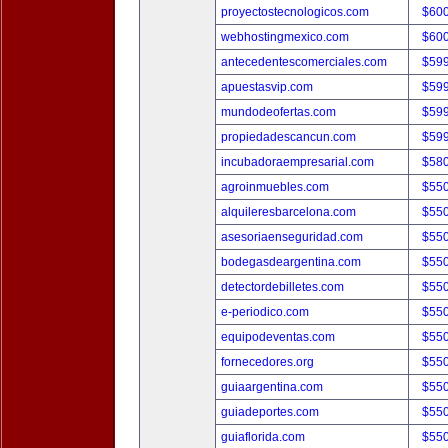
proyectostecnologicos.com
$60
webhostingmexico.com
$60
antecedentescomerciales.com
$59
apuestasvip.com
$59
mundodeofertas.com
$59
propiedadescancun.com
$59
incubadoraempresarial.com
$58
agroinmuebles.com
$55
alquileresbarcelona.com
$55
asesoriaenseguridad.com
$55
bodegasdeargentina.com
$55
detectordebilletes.com
$55
e-periodico.com
$55
equipodeventas.com
$55
fornecedores.org
$55
guiaargentina.com
$55
guiadeportes.com
$55
guiaflorida.com
$55