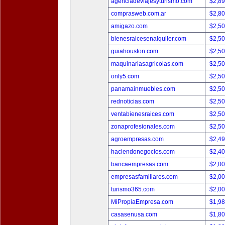
agenciadeviajesyturismo.com
$2,8
comprasweb.com.ar
$2,8
amigazo.com
$2,5
bienesraicesenalquiler.com
$2,5
guiahouston.com
$2,5
maquinariasagricolas.com
$2,5
only5.com
$2,5
panamainmuebles.com
$2,5
rednoticias.com
$2,5
ventabienesraices.com
$2,5
zonaprofesionales.com
$2,5
agroempresas.com
$2,4
haciendonegocios.com
$2,4
bancaempresas.com
$2,0
empresasfamiliares.com
$2,0
turismo365.com
$2,0
MiPropiaEmpresa.com
$1,9
casasenusa.com
$1,8