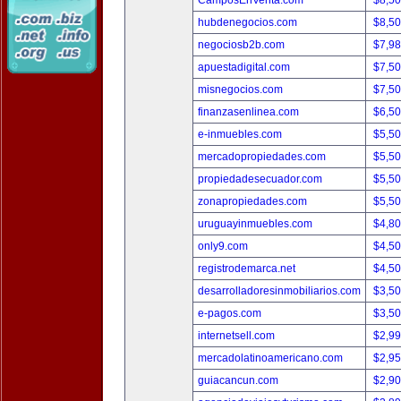
CamposEnVenta.com
$8,5
hubdenegocios.com
$8,5
negociosb2b.com
$7,9
apuestadigital.com
$7,5
misnegocios.com
$7,5
finanzasenlinea.com
$6,5
e-inmuebles.com
$5,5
mercadopropiedades.com
$5,5
propiedadesecuador.com
$5,5
zonapropiedades.com
$5,5
uruguayinmuebles.com
$4,8
only9.com
$4,5
registrodemarca.net
$4,5
desarrolladoresinmobiliarios.com
$3,5
e-pagos.com
$3,5
internetsell.com
$2,9
mercadolatinoamericano.com
$2,9
guiacancun.com
$2,9