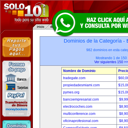
Dominios de la Categoría -
982 dominios en esta categ
Mostrando 1 de 150
Ver siguientes 150 >>
Nombre de Dominio
Preci
tradegate.com
$60,0
propiedadesmiami.com
$15,0
pymes.org
$15,0
bancoempresarial.com
$9,9
electrocoches.com
$8,9
multiconference.com
$8,9
oficinaprofesional.com
$8,9