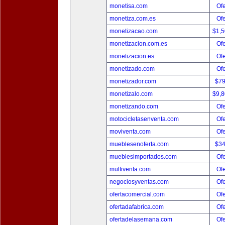
monetisa.com
Ofe
monetiza.com.es
Ofe
monetizacao.com
$1,
monetizacion.com.es
Ofe
monetizacion.es
Ofe
monetizado.com
Ofe
monetizador.com
$7
monetizalo.com
$9,
monetizando.com
Ofe
motocicletasenventa.com
Ofe
moviventa.com
Ofe
mueblesenoferta.com
$3
mueblesimportados.com
Ofe
multiventa.com
Ofe
negociosyventas.com
Ofe
ofertacomercial.com
Ofe
ofertadafabrica.com
Ofe
ofertadelasemana.com
Ofe