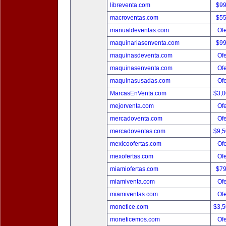
libreventa.com
$9
macroventas.com
$5
manualdeventas.com
Ofe
maquinariasenventa.com
$9
maquinasdeventa.com
Ofe
maquinasenventa.com
Ofe
maquinasusadas.com
Ofe
MarcasEnVenta.com
$3,
mejorventa.com
Ofe
mercadoventa.com
Ofe
mercadoventas.com
$9,
mexicoofertas.com
Ofe
mexofertas.com
Ofe
miamiofertas.com
$7
miamiventa.com
Ofe
miamiventas.com
Ofe
monetice.com
$3,
moneticemos.com
Ofe