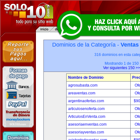
Dominios de la Categoría -
Ventas
316 dominios en esta categ
Mostrando 1 de 150
Ver siguientes 150 >>
Nombre de Dominio
Prec
agrosubasta.com
Ofe
areaventas.com
Ofe
argentinaofertas.com
$9
articulosenoferta.com
Ofe
ArticulosEnVenta.com
Ofe
asesoriaenventas.com
Ofe
asesoriayventas.com
Ofe