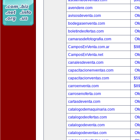
asistentedeventas.com
$9
avendere.com
Ofe
avisosdeventa.com
Ofe
bodegasenventa.com
Ofe
boletindeofertas.com
Ofe
camarasdefotografia.com
Ofe
CamposEnVenta.com.ar
$9
CamposEnVenta.net
Ofe
canalesdeventa.com
Ofe
capacitacionenventas.com
Ofe
capacitacionventas.com
$5
carroenventa.com
$8
carrosenoferta.com
Ofe
cartasdeventa.com
Ofe
catalogodemaquinaria.com
Ofe
catalogodeofertas.com
Ofe
catalogodeventa.com
Ofe
catalogodeventas.com
Ofe