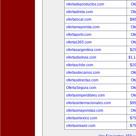
ofertadeproductos.com
Ofe
ofertadireta.com
Ofe
ofertalocal.com
$9
ofertamayorista.com
Ofe
ofertaportv.com
Ofe
ofertas365.com
Ofe
ofertasargentina.com
$2
ofertasbolivia.com
$1,
ofertaschile.com
$2
ofertasdecarros.com
Ofe
ofertasdirectas.com
Ofe
OfertaSegura.com
Ofe
ofertasimperdibles.com
Ofe
ofertasinternacionales.com
$9
ofertasmayoristas.com
Ofe
ofertasmexico.com
$7
ofertasmiami.com
$7